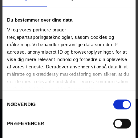
ADGANGSKODE
*
Du bestemmer over dine data
Vi og vores partnere bruger
tredjepartssporingsteknologier, såsom cookies og
Husk mig
Glemt din adgangskode?
målretning. Vi behandler personlige data som din IP-
adresse, anonymiseret ID og browseroplysninger, for at
vise dig mere relevant indhold og forbedre din oplevelse
LOG IN
af vores tjeneste. Derudover anvender vi også data til at
målrette og skræddersy markedsføring som sikrer, at du
Har du ikke en konto?
Opret en
ser de mest relevante budskaber i vores kommunikation
til dig, hvilket betyder, at tredjepart sætter
markedsføringscookies. Vi beder om din tilladelse til at
S
bruge følgende teknologier, fordi vi værner om dit
NØDVENDIG
a
privatliv. Du kan altid ændre eller tilbagetrække dit
m
samtykke senere på siden 'Privatlivs- og cookiepolitik'
t
PRÆFERENCER
VIND MIDDAG FOR 4 PERSONER, FX PÅ EN
y
MICHELIN RESTAURANT
(VÆRDI 4.900 KR.)
k