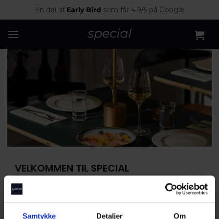
En del af
Early Bird
som får 4.9/5 på Google
VELKOMMEN TIL SPECIAL
E-MAIL ADRESSE
*
Samtykke
Detaljer
Om