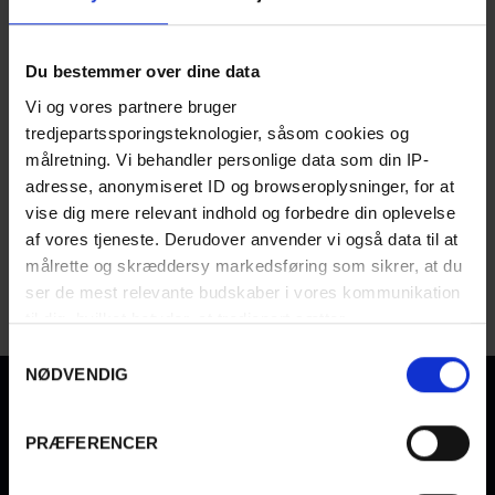
ADGANGSKODE
*
Du bestemmer over dine data
Vi og vores partnere bruger
tredjepartssporingsteknologier, såsom cookies og
Husk mig
Glemt din adgangskode?
målretning. Vi behandler personlige data som din IP-
adresse, anonymiseret ID og browseroplysninger, for at
vise dig mere relevant indhold og forbedre din oplevelse
LOG IN
af vores tjeneste. Derudover anvender vi også data til at
målrette og skræddersy markedsføring som sikrer, at du
Har du ikke en konto?
Opret en
ser de mest relevante budskaber i vores kommunikation
til dig, hvilket betyder, at tredjepart sætter
markedsføringscookies. Vi beder om din tilladelse til at
S
bruge følgende teknologier, fordi vi værner om dit
NØDVENDIG
a
privatliv. Du kan altid ændre eller tilbagetrække dit
m
samtykke senere på siden 'Privatlivs- og cookiepolitik'
t
PRÆFERENCER
VIND MIDDAG FOR 4 PERSONER, FX PÅ EN
y
MICHELIN RESTAURANT
(VÆRDI 4.900 KR.)
k