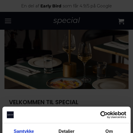
En del af
Early Bird
som får 4.9/5 på Google
VELKOMMEN TIL SPECIAL
E-MAIL ADRESSE
*
Samtykke
Detaljer
Om