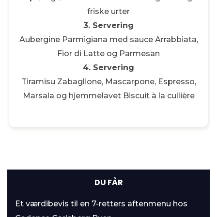
friske urter
3. Servering
Aubergine Parmigiana med sauce Arrabbiata,
Fior di Latte og Parmesan
Samtykke
Detaljer
Om
4. Servering
Tiramisu Zabaglione, Mascarpone, Espresso,
Marsala og hjemmelavet Biscuit à la cullière
Du bestemmer over dine data
Vi og vores partnere bruger
tredjepartssporingsteknologier, såsom cookies og
målretning. Vi behandler personlige data som din IP-
adresse, anonymiseret ID og browseroplysninger, for at
vise dig mere relevant indhold og forbedre din oplevelse
af vores tjeneste. Derudover anvender vi også data til at
DU FÅR
målrette og skræddersy markedsføring som sikrer, at du
ser de mest relevante budskaber i vores kommunikation
Et værdibevis til en 7-retters aftenmenu hos
til dig, hvilket betyder, at tredjepart sætter