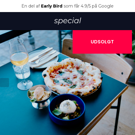
En del af
Early Bird
som får 4.9/5 på Google
UDSOLGT