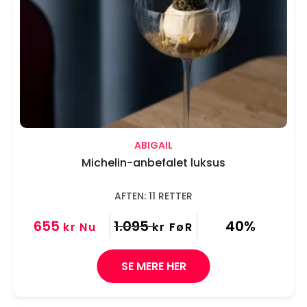
ABIGAIL
Michelin-anbefalet luksus
AFTEN: 11 RETTER
655
1.095
40%
kr
Nu
kr
FøR
SE MERE HER