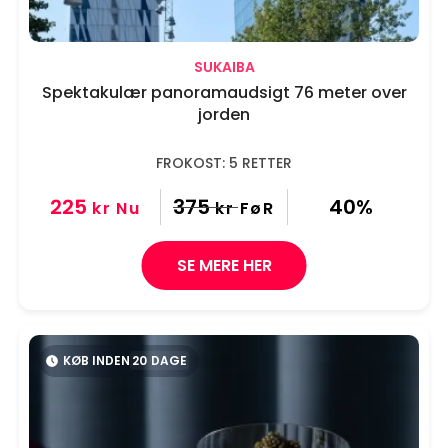
SUKAIBA
Spektakulær panoramaudsigt 76 meter over
jorden
FROKOST: 5 RETTER
225
375
40%
kr
Nu
kr
FøR
SE MERE HER
KØB INDEN
20
DAGE