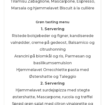
Tiramisu Zabaglione, Mascarpone, Espresso,
Marsala og hjemmelavet Biscuit à la cullière
Grøn tasting menu
1. Servering
Ristede bolsjebeder og figner, kandiserede
valnødder, creme på gedeost, Balsamico og
citrushonning
Arancini på blomkål og ris, Parmesan og
basilikumsemulsion
Hjemmelavet Orrecchiette pasta med
Østershatte og Taleggio
2. Servering
Hjemmelavet surdejspizza med stegte
østershatte, Mascarpone, rucola og trøffel
Sprød grøn salat med citron vinaigrette og