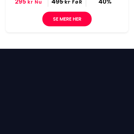
295
495
40%
kr
Nu
kr
FøR
SE MERE HER