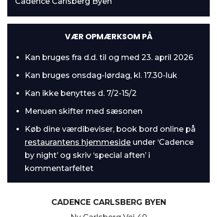
Cadence Carlsberg Byen
markedsføringscookies. Vi beder om din tilladelse til at
S
bruge følgende teknologier, fordi vi værner om dit
Nødvendig
a
privatliv. Du kan altid ændre eller tilbagetrække dit
m
VÆR OPMÆRKSOM PÅ
samtykke senere på siden 'Privatlivs- og cookiepolitik'
t
Præferencer
y
Kan bruges fra d.d. til og med 23. april 2026
k
Kan bruges onsdag-lørdag, kl. 17.30-luk
k
Statistik
e
Kan ikke benyttes d. 7/2-15/2
v
Marketing
Menuen skifter med sæsonen
a
l
Køb dine værdibeviser, book bord online på
g
restaurantens hjemmeside
under ‘Cadence
Tillad alle cookies
by night’ og skriv ‘special aften’ i
kommentarfeltet
Tillad udvalgte
CADENCE CARLSBERG BYEN
Kun nødvendige cookies