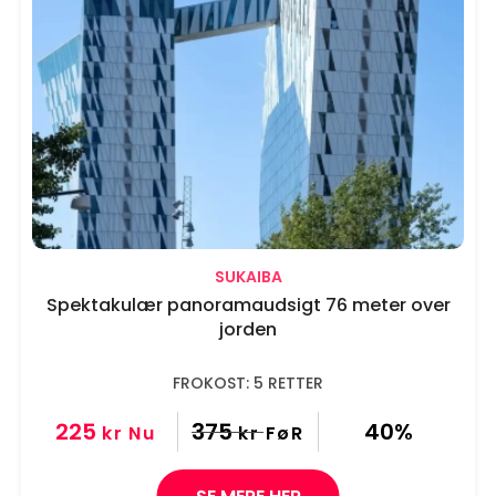
SUKAIBA
Spektakulær panoramaudsigt 76 meter over
jorden
FROKOST: 5 RETTER
225
375
40%
kr
Nu
kr
FøR