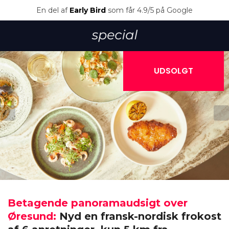
En del af
Early Bird
som får 4.9/5 på Google
UDSOLGT
Betagende panoramaudsigt over
Øresund:
Nyd en fransk-nordisk frokost