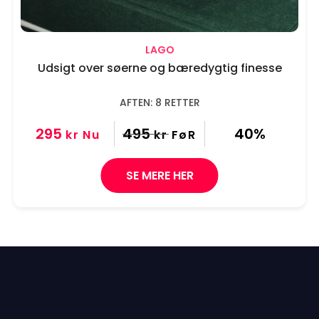
LAGO
Udsigt over søerne og bæredygtig finesse
AFTEN: 8 RETTER
295
495
40%
kr
Nu
kr
FøR
SE MERE HER