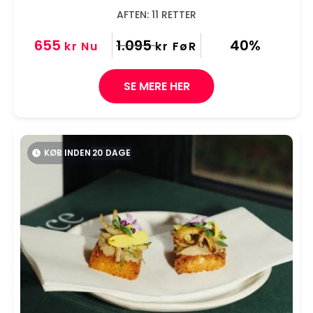
AFTEN: 11 RETTER
655
1.095
40%
kr
Nu
kr
FøR
SE MERE HER
KØB INDEN
20
DAGE