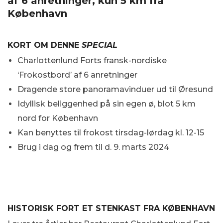
af 6 anretninger, kun 5 km fra
København
KORT OM DENNE
SPECIAL
Charlottenlund Forts fransk-nordiske
‘Frokostbord’ af 6 anretninger
Dragende store panoramavinduer ud til Øresund
Idyllisk beliggenhed på sin egen ø, blot 5 km
nord for København
Kan benyttes til frokost tirsdag-lørdag kl. 12-15
Brug i dag og frem til d. 9. marts 2024
HISTORISK FORT ET STENKAST FRA KØBENHAVN