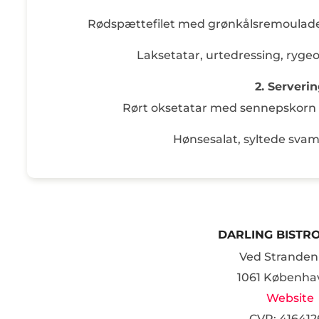
Rødspættefilet med grønkålsremoulade, r
Laksetatar, urtedressing, ryge
2. Serveri
Rørt oksetatar med sennepsko
Hønsesalat, syltede sva
DARLING BISTRO
Ved Stranden
1061 Københa
Website
CVR: 416412