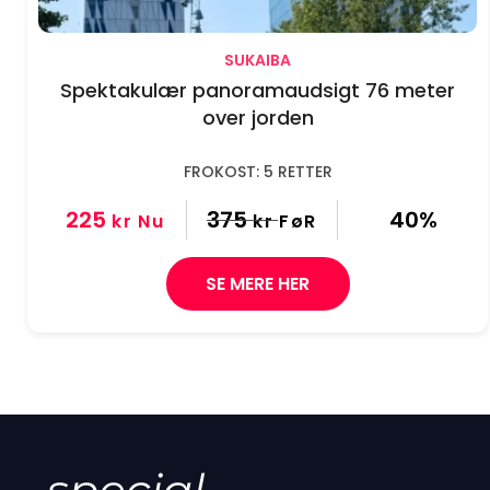
SUKAIBA
Spektakulær panoramaudsigt 76 meter
over jorden
FROKOST: 5 RETTER
225
375
40%
kr
Nu
kr
FøR
SE MERE HER