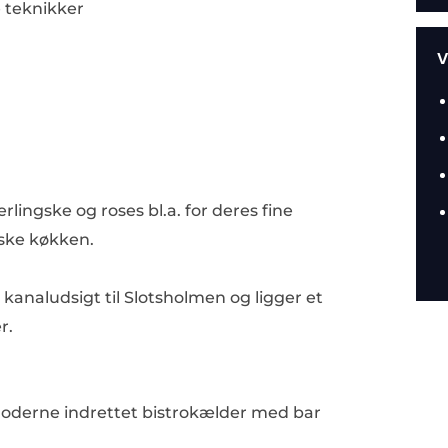
 teknikker
V
rlingske og roses bl.a. for deres fine
iske køkken.
sk kanaludsigt til Slotsholmen og ligger et
r.
, moderne indrettet bistrokælder med bar