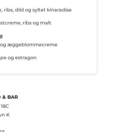
ibs, dild og syltet kinaradise
ostcreme, ribs og malt
ng
rn og æggeblommecreme
mpe og estragon
 & BAR
 18C
vn K
66