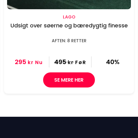
LAGO
Udsigt over søerne og bæredygtig finesse
AFTEN: 8 RETTER
295
495
40%
kr
Nu
kr
FøR
SE MERE HER