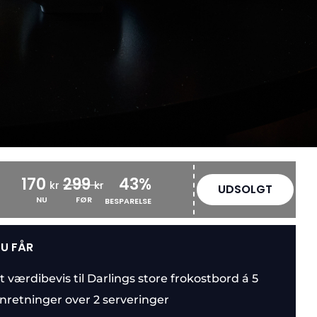
170
299
43%
kr
kr
UDSOLGT
NU
FØR
BESPARELSE
U FÅR
t værdibevis til Darlings store frokostbord á 5
nretninger over 2 serveringer