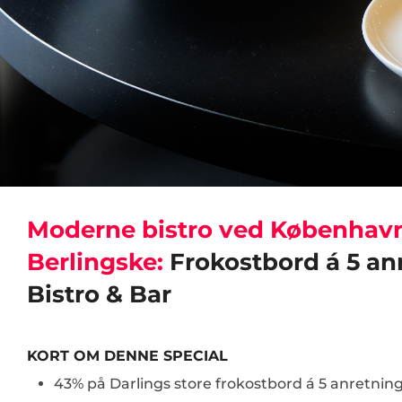
Moderne bistro ved Københavns
Berlingske:
Frokostbord á 5 an
Bistro & Bar
KORT OM DENNE SPECIAL
43% på Darlings store frokostbord á 5 anretning