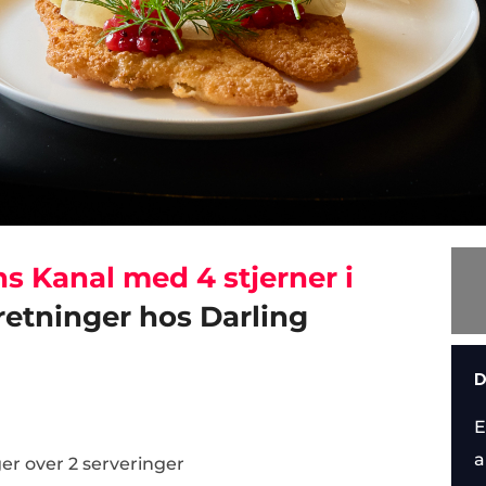
 Kanal med 4 stjerner i
retninger hos Darling
D
E
a
er over 2 serveringer