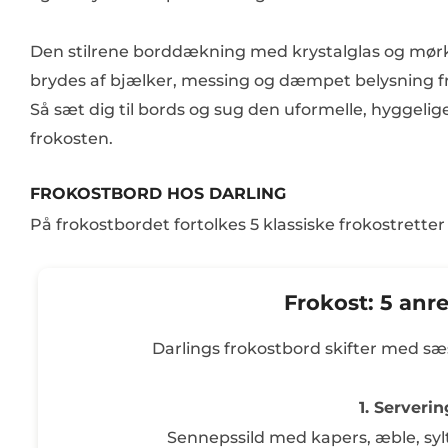
Den stilrene borddækning med krystalglas og mørk
brydes af bjælker, messing og dæmpet belysning fra
Så sæt dig til bords og sug den uformelle, hyggeli
frokosten.
FROKOSTBORD HOS DARLING
På frokostbordet fortolkes 5 klassiske frokostretter
Frokost: 5 anr
Darlings frokostbord skifter med sæ
1. Serverin
Sennepssild med kapers, æble, sy