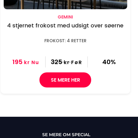
GEMINI
4 stjernet frokost med udsigt over søerne
FROKOST: 4 RETTER
195
325
40%
kr
Nu
kr
FøR
SE MERE HER
SE MERE OM SPECIAL