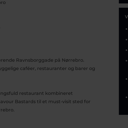
bro
V
5
armerende Ravnsborggade på Nørrebro.
ggelige caféer, restauranter og barer og
ingsfuld restaurant kombineret
vour Bastards til et must-visit sted for
rebro.