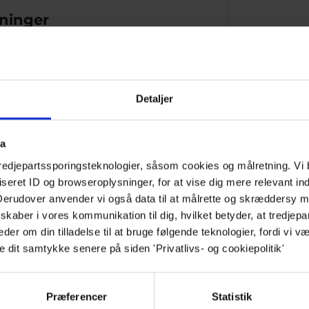
tninger
med sæsonen og består lige nu af:
g
Detaljer
sprød hvidløg og purløgsolie
pisket smør
ta
defocaccia
tredjepartssporingsteknologier, såsom cookies og målretning. Vi 
eret ID og browseroplysninger, for at vise dig mere relevant ind
g
 Derudover anvender vi også data til at målrette og skræddersy m
itronemulsion, syltede sennepsfrø og
kaber i vores kommunikation til dig, hvilket betyder, at tredjepa
lchips
r om din tilladelse til at bruge følgende teknologier, fordi vi væ
ini-baba ganoush, zhoug og sprøde
e dit samtykke senere på siden 'Privatlivs- og cookiepolitik'
nd
g
Præferencer
Statistik