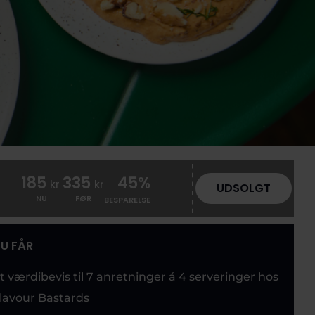
185
335
45%
kr
kr
UDSOLGT
NU
FØR
BESPARELSE
U FÅR
t værdibevis til 7 anretninger á 4 serveringer hos
lavour Bastards