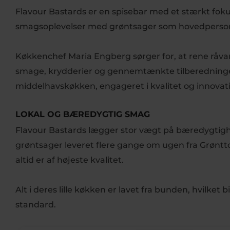
Flavour Bastards er en spisebar med et stærkt fokus
smagsoplevelser med grøntsager som hovedperso
Køkkenchef Maria Engberg sørger for, at rene råv
smage, krydderier og gennemtænkte tilberedninger.
middelhavskøkken, engageret i kvalitet og innovat
LOKAL OG BÆREDYGTIG SMAG
Flavour Bastards lægger stor vægt på bæredygtighed
grøntsager leveret flere gange om ugen fra Grønttorv
altid er af højeste kvalitet.
Alt i deres lille køkken er lavet fra bunden, hvilket
standard.