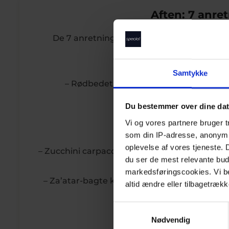
Aften: 7 anre
De 7 anretninger á 4 serveringer skifter 
1. serverin
Samtykke
– Rødbedetatar med estragonemulsion, 
– Syltede radiser og 
Du bestemmer over dine da
– Hjemmebagt rødbe
Vi og vores partnere bruger 
som din IP-adresse, anonymis
2. serverin
oplevelse af vores tjeneste.
– Zucchini carpaccio med ristet hvidløg- og c
du ser de mest relevante buds
knuste kartoffe
markedsføringscookies. Vi bede
– Za’atar-bagte knuste kartofler med zucch
altid ændre eller tilbagetrækk
zucchinibå
S
3. serverin
Nødvendig
a