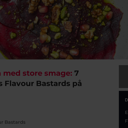
n med store smage:
7
s Flavour Bastards på
D
E
F
ur Bastards