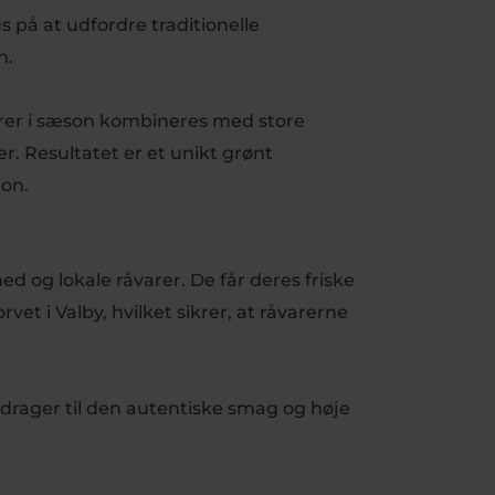
 på at udfordre traditionelle
n.
arer i sæson kombineres med store
 Resultatet er et unikt grønt
ion.
 og lokale råvarer. De får deres friske
et i Valby, hvilket sikrer, at råvarerne
 bidrager til den autentiske smag og høje