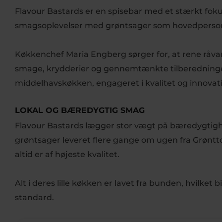
Flavour Bastards er en spisebar med et stærkt fokus
smagsoplevelser med grøntsager som hovedperso
Køkkenchef Maria Engberg sørger for, at rene råv
smage, krydderier og gennemtænkte tilberedninger.
middelhavskøkken, engageret i kvalitet og innovat
LOKAL OG BÆREDYGTIG SMAG
Flavour Bastards lægger stor vægt på bæredygtighed
grøntsager leveret flere gange om ugen fra Grønttorv
altid er af højeste kvalitet.
Alt i deres lille køkken er lavet fra bunden, hvilket
standard.