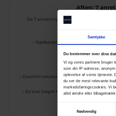
Aften: 7 anre
De 7 anretninger á 4 serveringer skifter 
1. serverin
Samtykke
– Rødbedetatar med estragonemulsion, 
– Syltede radiser og 
Du bestemmer over dine da
– Hjemmebagt rødbe
Vi og vores partnere bruger 
som din IP-adresse, anonymis
2. serverin
oplevelse af vores tjeneste.
– Zucchini carpaccio med ristet hvidløg- og c
du ser de mest relevante buds
knuste kartoffe
markedsføringscookies. Vi bede
– Za’atar-bagte knuste kartofler med zucch
altid ændre eller tilbagetrækk
zucchinibå
S
3. serverin
Nødvendig
a