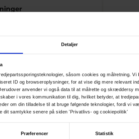
tninger
med sæsonen og består lige nu af:
g
Detaljer
sprød hvidløg og purløgsolie
pisket smør
ta
defocaccia
tredjepartssporingsteknologier, såsom cookies og målretning. Vi 
eret ID og browseroplysninger, for at vise dig mere relevant ind
g
 Derudover anvender vi også data til at målrette og skræddersy m
itronemulsion, syltede sennepsfrø og
kaber i vores kommunikation til dig, hvilket betyder, at tredjepa
lchips
r om din tilladelse til at bruge følgende teknologier, fordi vi væ
ini-baba ganoush, zhoug og sprøde
e dit samtykke senere på siden 'Privatlivs- og cookiepolitik'
nd
g
Præferencer
Statistik