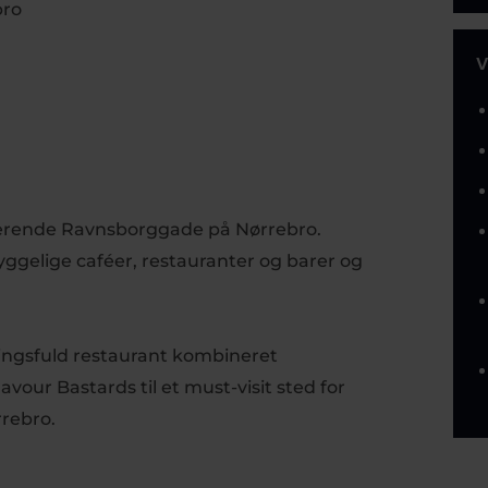
bro
V
armerende Ravnsborggade på Nørrebro.
ggelige caféer, restauranter og barer og
ingsfuld restaurant kombineret
vour Bastards til et must-visit sted for
rebro.