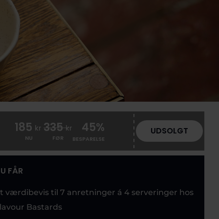
185
335
45%
kr
kr
UDSOLGT
NU
FØR
BESPARELSE
U FÅR
t værdibevis til 7 anretninger á 4 serveringer hos
lavour Bastards