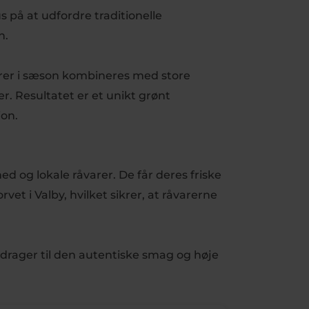
 på at udfordre traditionelle
n.
arer i sæson kombineres med store
 Resultatet er et unikt grønt
ion.
 og lokale råvarer. De får deres friske
et i Valby, hvilket sikrer, at råvarerne
 bidrager til den autentiske smag og høje