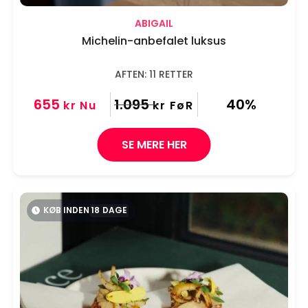
ABIGAIL
Michelin-anbefalet luksus
AFTEN: 11 RETTER
655
1.095
40%
kr
Nu
kr
FøR
SE MERE HER
KØB INDEN
18
DAGE