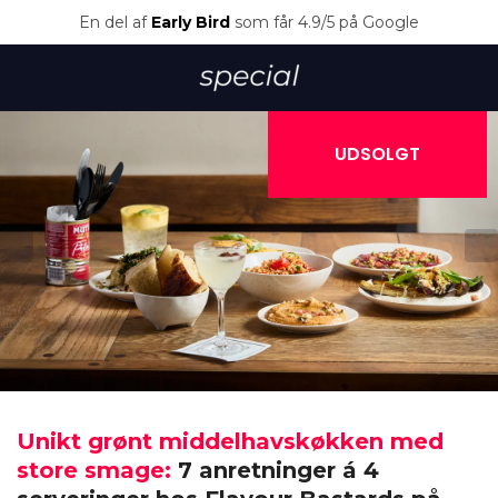
En del af
Early Bird
som får 4.9/5 på Google
UDSOLGT
Unikt grønt middelhavskøkken med
store smage:
7 anretninger á 4