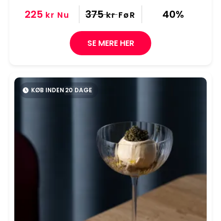
225
375
40%
kr
Nu
kr
FøR
SE MERE HER
KØB INDEN
20
DAGE