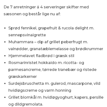
De 7 anretninger á 4 serveringer skifter med
sæsonen og består lige nu af:
Sprød fennikel, grapefruit & rucola delight m.
sennepsvinaigrette
Muhammara – dip af grillet peberfrugt m.
valnødder, granatæblemelasse og brødkrummer
Hjemmelavet fladbrød i græsk stil
Rosmarinristet hokkaido m. ricotta- og
parmesancreme, tørrede tranebær og ristede
græskarkerner
Surdejsbruschetta m. gulerod, mascarpone, vild
hvidløgscreme og varm honning
Grillet blomkål m. hvidløgyoghurt, kapers, persille
og dildgremolata.