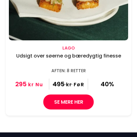
LAGO
Udsigt over søerne og bæredygtig finesse
AFTEN: 8 RETTER
295
495
40%
kr
Nu
kr
FøR
SE MERE HER