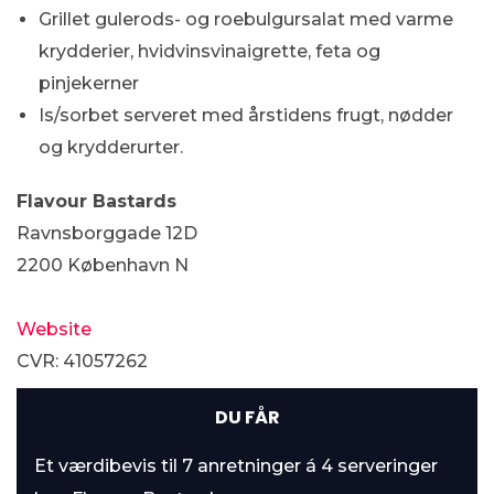
Grillet gulerods- og roebulgursalat med varme
krydderier, hvidvinsvinaigrette, feta og
pinjekerner
Is/sorbet serveret med årstidens frugt, nødder
og krydderurter.
Flavour Bastards
Ravnsborggade 12D
2200 København N
Website
CVR: 41057262
DU FÅR
Et værdibevis til 7 anretninger á 4 serveringer