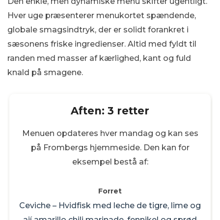
Den enkle, men dynamiske menu skifter ugentligt.
Hver uge præsenterer menukortet spændende,
globale smagsindtryk, der er solidt forankret i
sæsonens friske ingredienser. Altid med fyldt til
randen med masser af kærlighed, kant og fuld
knald på smagene.
Aften: 3 retter
Menuen opdateres hver mandag og kan ses
på Frombergs hjemmeside. Den kan for
eksempel bestå af:
Forret
Ceviche – Hvidfisk
med leche de tigre, lime og
ají amarillo chili marinade, fennikel og sprød