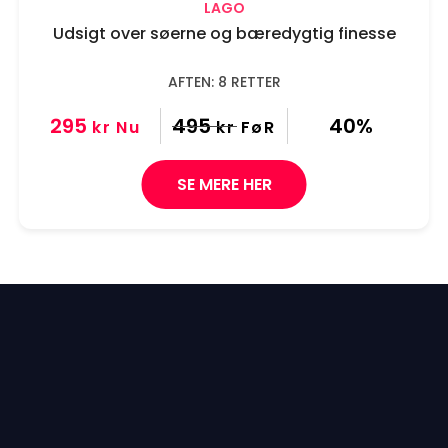
LAGO
Udsigt over søerne og bæredygtig finesse
AFTEN: 8 RETTER
295
495
40%
kr
Nu
kr
FøR
SE MERE HER