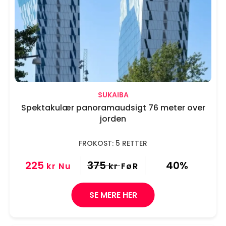
SUKAIBA
Spektakulær panoramaudsigt 76 meter over
jorden
FROKOST: 5 RETTER
225
375
40%
kr
Nu
kr
FøR
SE MERE HER