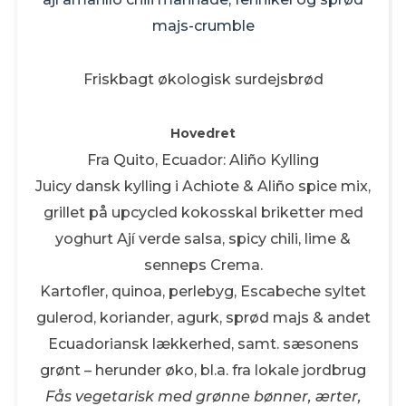
majs-crumble
Friskbagt økologisk surdejsbrød
Hovedret
Fra Quito, Ecuador: Aliño Kylling
Juicy dansk kylling i Achiote & Aliño spice mix,
grillet på upcycled kokosskal briketter med
yoghurt Ají verde salsa, spicy chili, lime &
senneps Crema.
Kartofler, quinoa, perlebyg, Escabeche syltet
gulerod, koriander, agurk, sprød majs & andet
Ecuadoriansk lækkerhed, samt. sæsonens
grønt – herunder øko, bl.a. fra lokale jordbrug
Fås vegetarisk med grønne bønner, ærter,