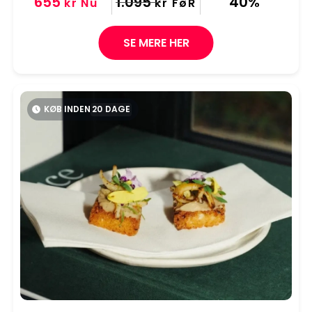
655
1.095
40%
kr
Nu
kr
FøR
SE MERE HER
KØB INDEN
20
DAGE