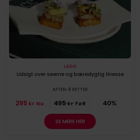
LAGO
Udsigt over søerne og bæredygtig finesse
AFTEN: 8 RETTER
295
495
40%
kr
Nu
kr
FøR
SE MERE HER