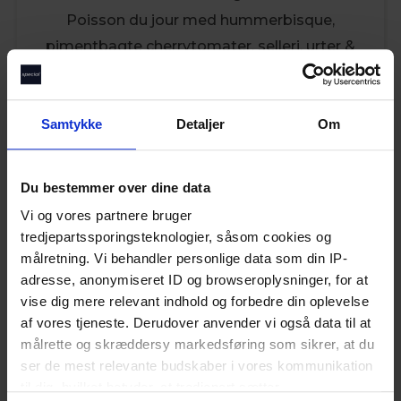
Poisson du jour med hummerbisque,
pimentbagte cherrytomater, selleri, urter &
crouton
Samtykke
Detaljer
Om
4. Servering
Chokolademousse med mandeltuile, crumble
& vaniljeis
Du bestemmer over dine data
Vi og vores partnere bruger
tredjepartssporingsteknologier, såsom cookies og
målretning. Vi behandler personlige data som din IP-
adresse, anonymiseret ID og browseroplysninger, for at
vise dig mere relevant indhold og forbedre din oplevelse
af vores tjeneste. Derudover anvender vi også data til at
DU FÅR
målrette og skræddersy markedsføring som sikrer, at du
ser de mest relevante budskaber i vores kommunikation
Et værdibevis til en 5-retters aftenmenu på
til dig, hvilket betyder, at tredjepart sætter