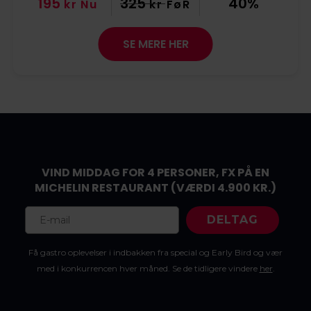
195
325
40%
kr
Nu
kr
FøR
SE MERE HER
VIND MIDDAG FOR 4 PERSONER, FX PÅ EN
MICHELIN RESTAURANT
(VÆRDI 4.900 KR.)
DELTAG
Få gastro oplevelser i indbakken fra special og Early Bird og vær
med i konkurrencen hver måned. Se de tidligere vindere
her
.