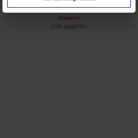
Vestergade 3
1456 København K
Website
CVR: 43907174