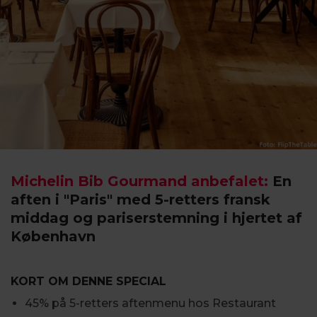
Michelin Bib Gourmand anbefalet:
En
aften i "Paris" med 5-retters fransk
middag og pariserstemning i hjertet af
København
KORT OM DENNE SPECIAL
45% på 5-retters aftenmenu hos Restaurant