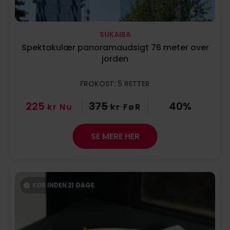
SUKAIBA
Spektakulær panoramaudsigt 76 meter over
jorden
FROKOST: 5 RETTER
225
375
40%
kr
Nu
kr
FøR
SE MERE HER
KØB INDEN
21
DAGE