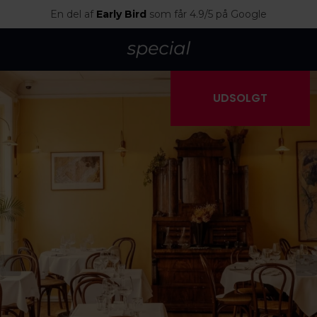
En del af
Early Bird
som får 4.9/5 på Google
UDSOLGT