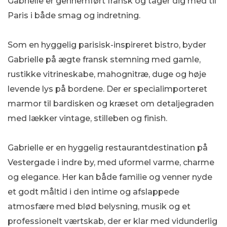
Gabrielle er gennemført fransk og tager dig med til
Paris i både smag og indretning.
Som en hyggelig parisisk-inspireret bistro, byder
Gabrielle på ægte fransk stemning med gamle,
rustikke vitrineskabe, mahognitræ, duge og høje
levende lys på bordene. Der er specialimporteret
marmor til bardisken og kræset om detaljegraden
med lækker vintage, stilleben og finish.
Gabrielle er en hyggelig restaurantdestination på
Vestergade i indre by, med uformel varme, charme
og elegance. Her kan både familie og venner nyde
et godt måltid i den intime og afslappede
atmosfære med blød belysning, musik og et
professionelt værtskab, der er klar med vidunderlig