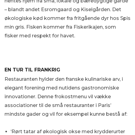
hentes hjem fra små, lokale og bæredygtige gårde
– blandt andet Esromgaard og Kiselgården. Det
økologiske kød kommer fra fritgående dyr hos Spis
min gris. Fisken kommer fra Fiskerikajen, som
fisker med respekt for havet.
EN TUR TIL FRANKRIG
Restauranten hylder den franske kulinariske arv, i
elegant forening med nutidens gastronomiske
innovationer. Denne frokostmenu vil vække
associationer til de små restauranter i Paris’
mindste gader og vil for eksempel kunne bestå af:
‘Rørt tatar af økologisk okse med krydderurter