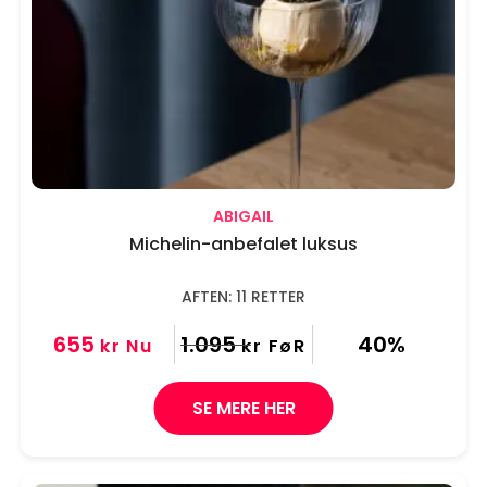
ABIGAIL
Michelin-anbefalet luksus
AFTEN: 11 RETTER
655
1.095
40%
kr
Nu
kr
FøR
SE MERE HER