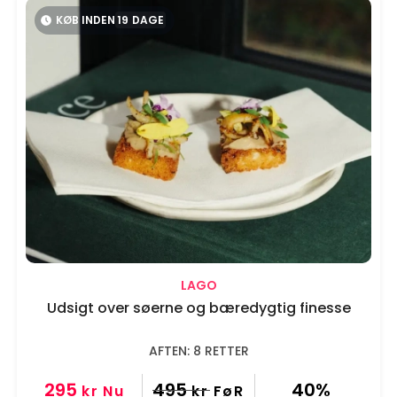
KØB INDEN
19
DAGE
LAGO
Udsigt over søerne og bæredygtig finesse
AFTEN: 8 RETTER
295
495
40%
kr
Nu
kr
FøR