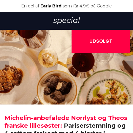
En del af
Early Bird
som får 4.9/5 på Google
UDSOLGT
Michelin-anbefalede Norrlyst og Theos
franske lillesøster:
Pariserstemning og