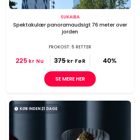
SUKAIBA
Spektakulær panoramaudsigt 76 meter over
jorden
FROKOST: 5 RETTER
225
375
40%
kr
Nu
kr
FøR
SE MERE HER
KØB INDEN
21
DAGE