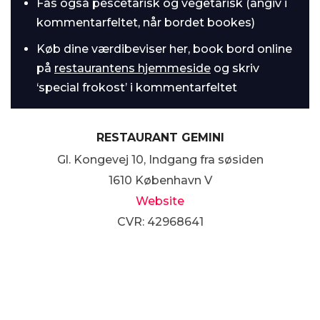
Fås også pescetarisk og vegetarisk (angiv i
kommentarfeltet, når bordet bookes)
Køb dine værdibeviser her, book bord online
på
restaurantens hjemmeside
og skriv
‘special frokost’ i kommentarfeltet
RESTAURANT GEMINI
Gl. Kongevej 10, Indgang fra søsiden
1610 København V
Website
CVR: 42968641