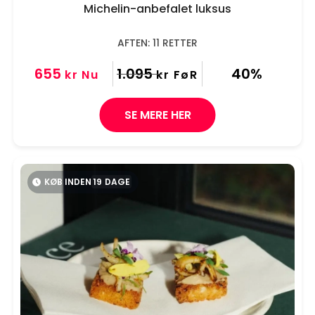
Michelin-anbefalet luksus
AFTEN: 11 RETTER
655
1.095
40%
kr
Nu
kr
FøR
SE MERE HER
KØB INDEN
19
DAGE