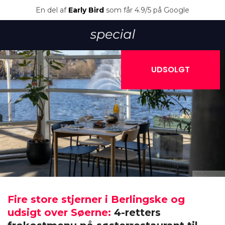
En del af
Early Bird
som får 4.9/5 på Google
UDSOLGT
Fire store stjerner i Berlingske og
udsigt over Søerne:
4-retters