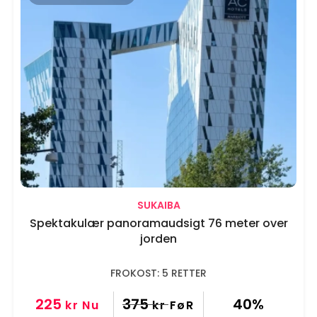
SUKAIBA
Spektakulær panoramaudsigt 76 meter over
jorden
FROKOST: 5 RETTER
225
375
40%
kr
Nu
kr
FøR