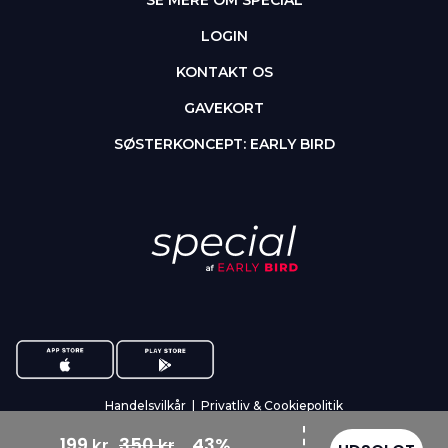
SE MERE OM SPECIAL
LOGIN
KONTAKT OS
GAVEKORT
SØSTERKONCEPT: EARLY BIRD
Handelsvilkår
|
Privatliv & Cookiepolitik
© 2026 earlybird.dk ApS
199
350
43%
kr
kr