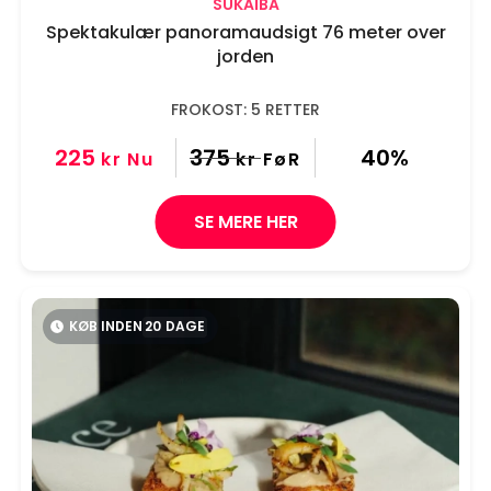
SUKAIBA
Spektakulær panoramaudsigt 76 meter over
jorden
FROKOST: 5 RETTER
225
375
40%
kr
Nu
kr
FøR
SE MERE HER
KØB INDEN
20
DAGE