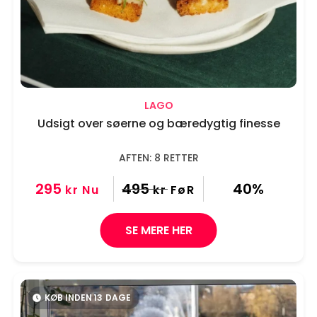
LAGO
Udsigt over søerne og bæredygtig finesse
AFTEN: 8 RETTER
295
495
40%
kr
Nu
kr
FøR
SE MERE HER
KØB INDEN
13
DAGE