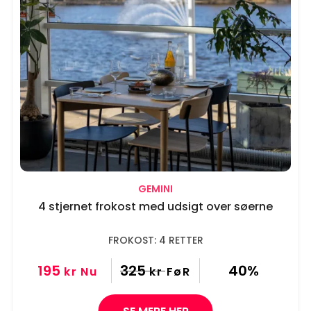
GEMINI
4 stjernet frokost med udsigt over søerne
FROKOST: 4 RETTER
195
325
40%
kr
Nu
kr
FøR