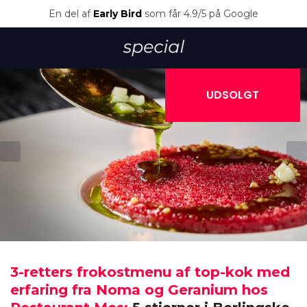
En del af
Early Bird
som får 4.9/5 på Google
UDSOLGT
3-retters frokostmenu af top-kok med
erfaring fra Noma og Geranium hos