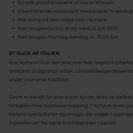
Sprødt pizzahåndværk af Gorm Wisweh
Charmerende restaurant med buede hvælving
Placering på den rolige side i Nyhavn
Kan bruges fra d.d. til og med 22. juli 2025
Kan bruges mandag-søndag, kl. 17.00-luk
ET SLICE AF ITALIEN
Hos Nyhavn 14 er der ikke overladt noget til tilfæ
antipasti til signatur retter, uimodståelige dessert
afsæt i romersk tradition.
Gorm er kendt for sine super tynde, lette og delik
forkæles med topklasse-topping. I Nyhavn laves piz
Italiens specialiteter og smage, der udgør toppin
ingredienser fra egne breddegrader i sæson.