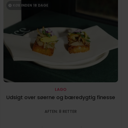
KØB INDEN
18
DAGE
LAGO
Udsigt over søerne og bæredygtig finesse
AFTEN: 8 RETTER