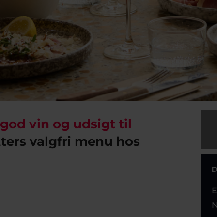
god vin og udsigt til
tters valgfri menu hos
D
E
N