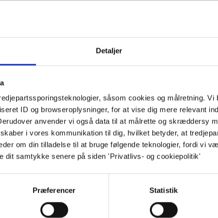
ce i luften føles det næsten som at
nu. Det aktuelle udvalg kan altid ses på
Detaljer
ta
tredjepartssporingsteknologier, såsom cookies og målretning. Vi 
 og citron
eret ID og browseroplysninger, for at vise dig mere relevant ind
esto og tyttebær med saltbagt gulerod
 Derudover anvender vi også data til at målrette og skræddersy m
kaber i vores kommunikation til dig, hvilket betyder, at tredjepa
r om din tilladelse til at bruge følgende teknologier, fordi vi væ
ella, parmaskinke og ventrincina.
e dit samtykke senere på siden 'Privatlivs- og cookiepolitik'
k øko ”Parmesan” fra Them og frisk
Præferencer
Statistik
“parmesan”-rasp med timian. Serveret som
g jomfruolivenolie (+30 kr.)