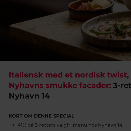
Italiensk med et nordisk twist, 
Nyhavns smukke facader:
3-re
Nyhavn 14
KORT OM DENNE SPECIAL
41% på 3-retters valgfri menu hos Nyhavn 14