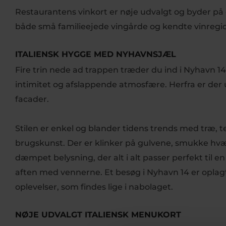
Restaurantens vinkort er nøje udvalgt og byder på e
både små familieejede vingårde og kendte vinreg
ITALIENSK HYGGE MED NYHAVNSJÆL
Fire trin nede ad trappen træder du ind i Nyhavn 
intimitet og afslappende atmosfære. Herfra er der 
facader.
Stilen er enkel og blander tidens trends med træ, ter
brugskunst. Der er klinker på gulvene, smukke hvæl
dæmpet belysning, der alt i alt passer perfekt til 
aften med vennerne. Et besøg i Nyhavn 14 er oplag
oplevelser, som findes lige i nabolaget.
NØJE UDVALGT ITALIENSK MENUKORT