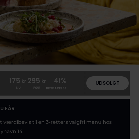
175
295
41%
kr
kr
UDSOLGT
NU
FØR
BESPARELSE
U FÅR
t værdibevis til en 3-retters valgfri menu hos
yhavn 14