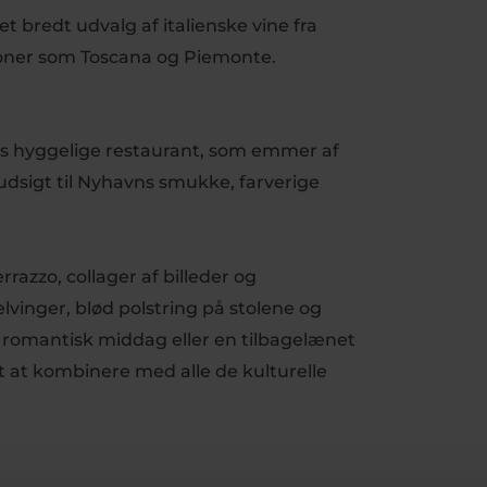
t bredt udvalg af italienske vine fra
ioner som Toscana og Piemonte.
14s hyggelige restaurant, som emmer af
udsigt til Nyhavns smukke, farverige
razzo, collager af billeder og
vinger, blød polstring på stolene og
en romantisk middag eller en tilbagelænet
t at kombinere med alle de kulturelle