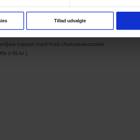
efter romersk tradition, koldhævet i 48
zarella
ies
Tillad udvalgte
aniljeis toppet med hvid chokoladecookie
e (+35 kr.)