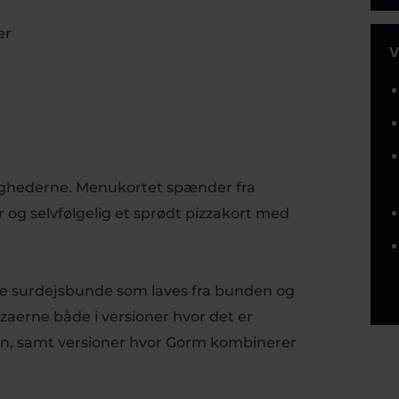
er
V
ldighederne. Menukortet spænder fra
er og selvfølgelig et sprødt pizzakort med
ate surdejsbunde som laves fra bunden og
zaerne både i versioner hvor det er
gen, samt versioner hvor Gorm kombinerer