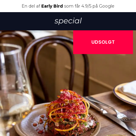
En del af
Early Bird
som får 4.9/5 på Google
UDSOLGT