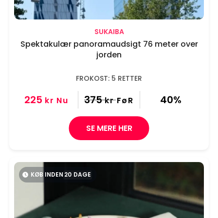
SUKAIBA
Spektakulær panoramaudsigt 76 meter over
jorden
FROKOST: 5 RETTER
225
375
40%
kr
Nu
kr
FøR
SE MERE HER
KØB INDEN
20
DAGE