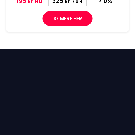
195
325
40%
kr
Nu
kr
FøR
SE MERE HER