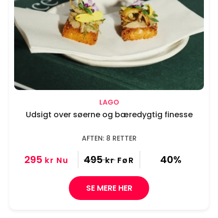
LAGO
Udsigt over søerne og bæredygtig finesse
AFTEN: 8 RETTER
295
495
40%
kr
Nu
kr
FøR
SE MERE HER