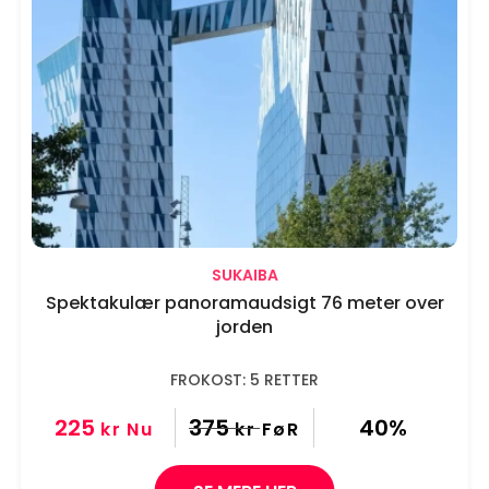
k
k
Statistik
e
v
Marketing
a
l
g
Tillad alle cookies
Tillad udvalgte
SUKAIBA
Spektakulær panoramaudsigt 76 meter over
jorden
Kun nødvendige cookies
FROKOST: 5 RETTER
225
375
40%
kr
Nu
kr
FøR