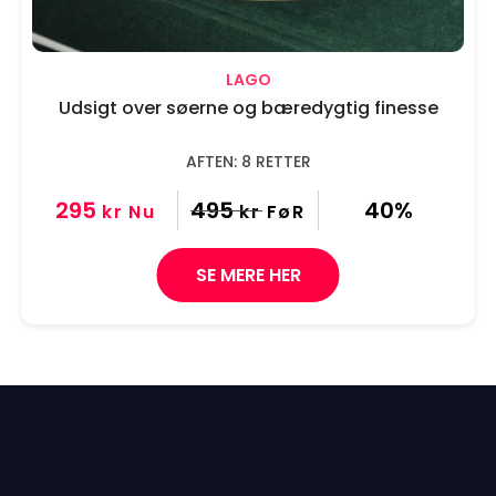
LAGO
Udsigt over søerne og bæredygtig finesse
AFTEN: 8 RETTER
295
495
40%
kr
Nu
kr
FøR
SE MERE HER