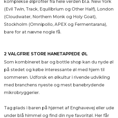
komplekse ølprofiler fra
hele verden
bl.a. New York
(Evil Twin, Track, Equilibrium og Other Half), London
(Cloudwater, Northern Monk og Holy Goat),
Stockholm (Omnipollo, APEX og Fermentarana),
bare for at nævne nogle få
.
2 VALGFRIE STORE HANETAPPEDE ØL
S
om kombineret bar og bottle shop kan du nyde øl
på stedet og købe interessante øl med hjem til
sommeren.
Udforsk en ølkultur i rivende udvikling
med branchens nyeste og mest banebrydende
mikrobryggerier.
Tag plads i baren på hjørnet af Enghavevej eller ude
under blå himmel og find din nye favoritøl. Her får