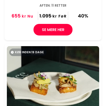
AFTEN: 11 RETTER
655
1.095
40%
kr
Nu
kr
FøR
SE MERE HER
KØB INDEN
19
DAGE