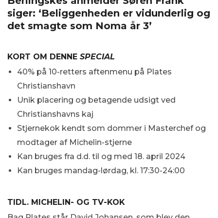
Berlingskes anmelder Søren Frank
siger: ‘Beliggenheden er vidunderlig og
det smagte som Noma år 3’
KORT OM DENNE
SPECIAL
40% på 10-retters aftenmenu på Plates
Christianshavn
Unik placering og betagende udsigt ved
Christianshavns kaj
Stjernekok kendt som dommer i Masterchef og
modtager af Michelin-stjerne
Kan bruges fra d.d. til og med 18. april 2024
Kan bruges mandag-lørdag, kl. 17:30-24:00
TIDL. MICHELIN- OG TV-KOK
Bag Plates står David Johansen, som blev den