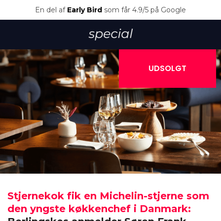
En del af
Early Bird
som får 4.9/5 på Google
UDSOLGT
Stjernekok fik en Michelin-stjerne som
den yngste køkkenchef i Danmark: