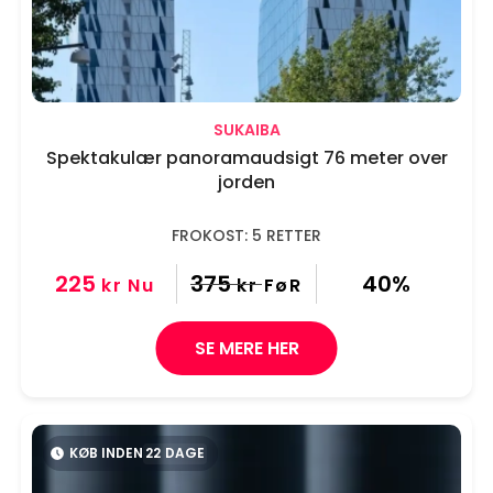
SUKAIBA
Spektakulær panoramaudsigt 76 meter over
jorden
FROKOST: 5 RETTER
225
375
40%
kr
Nu
kr
FøR
SE MERE HER
KØB INDEN
22
DAGE