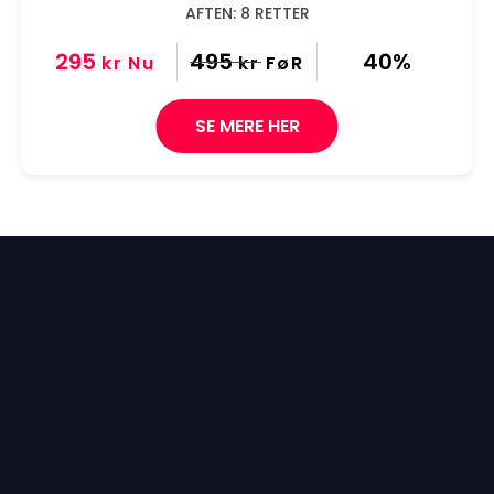
AFTEN: 8 RETTER
295
495
40%
kr
Nu
kr
FøR
SE MERE HER