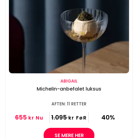
ABIGAIL
Michelin-anbefalet luksus
AFTEN: 11 RETTER
655
1.095
40%
kr
Nu
kr
FøR
SE MERE HER