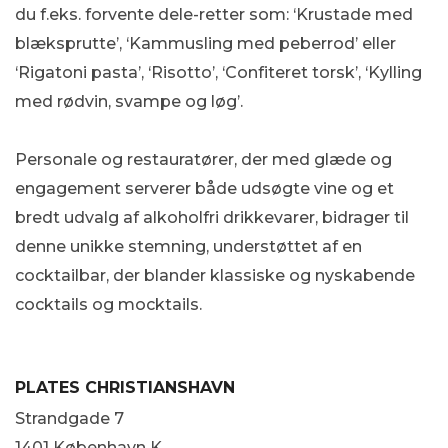
du f.eks. forvente dele-retter som: ‘Krustade med
blæksprutte’, ‘Kammusling med peberrod’ eller
‘Rigatoni pasta’, ‘Risotto’, ‘Confiteret torsk’, ‘Kylling
med rødvin, svampe og løg’.
Personale og restauratører, der med glæde og
engagement serverer både udsøgte vine og et
bredt udvalg af alkoholfri drikkevarer, bidrager til
denne unikke stemning, understøttet af en
cocktailbar, der blander klassiske og nyskabende
cocktails og mocktails.
PLATES CHRISTIANSHAVN
Strandgade 7
1401 København K