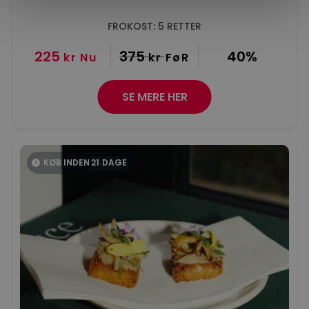
FROKOST: 5 RETTER
225
375
40%
kr
Nu
kr
FøR
SE MERE HER
KØB INDEN
21
DAGE