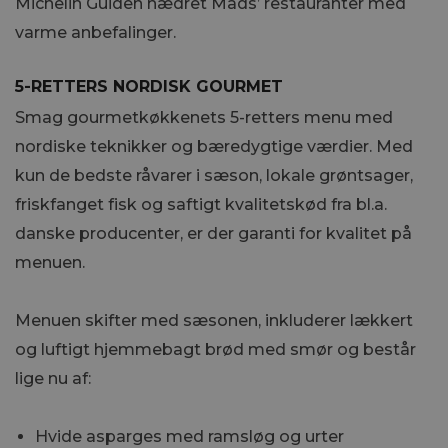
Michelin Guiden hædret Mads’ restauranter med
varme anbefalinger.
5-RETTERS NORDISK GOURMET
Smag gourmetkøkkenets 5-retters menu med
nordiske teknikker og bæredygtige værdier. Med
kun de bedste råvarer i sæson, lokale grøntsager,
friskfanget fisk og saftigt kvalitetskød fra bl.a.
danske producenter, er der garanti for kvalitet på
menuen.
Menuen skifter med sæsonen, inkluderer lækkert
og luftigt hjemmebagt brød med smør og består
lige nu af:
Hvide asparges med ramsløg og urter