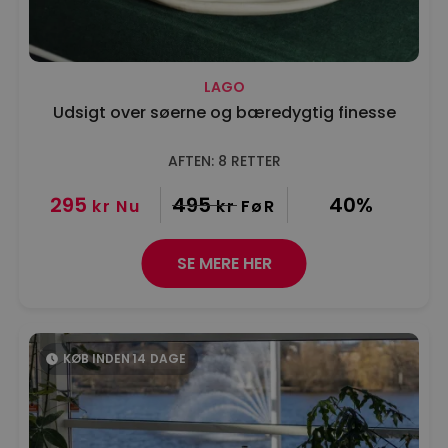
LAGO
Udsigt over søerne og bæredygtig finesse
AFTEN: 8 RETTER
295
495
40%
kr
Nu
kr
FøR
SE MERE HER
KØB INDEN
14
DAGE