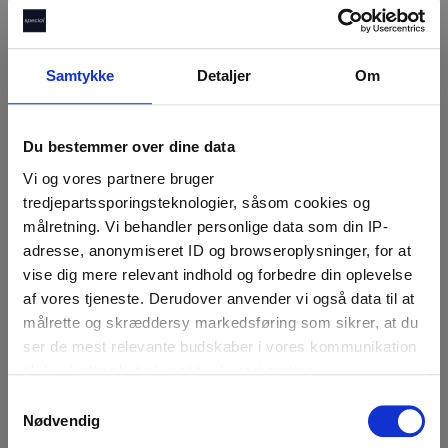
Samtykke
Detaljer
Om
Du bestemmer over dine data
Vi og vores partnere bruger
tredjepartssporingsteknologier, såsom cookies og
målretning. Vi behandler personlige data som din IP-
adresse, anonymiseret ID og browseroplysninger, for at
vise dig mere relevant indhold og forbedre din oplevelse
af vores tjeneste. Derudover anvender vi også data til at
målrette og skræddersy markedsføring som sikrer, at du
ser de mest relevante budskaber i vores kommunikation
til dig, hvilket betyder, at tredjepart sætter
markedsføringscookies. Vi beder om din tilladelse til at
S
bruge følgende teknologier, fordi vi værner om dit
Nødvendig
a
privatliv. Du kan altid ændre eller tilbagetrække dit