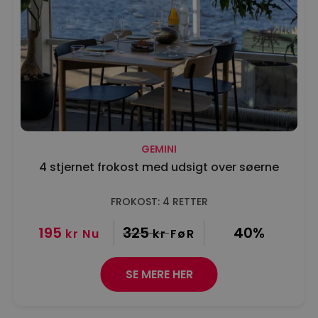
GEMINI
4 stjernet frokost med udsigt over søerne
FROKOST: 4 RETTER
195
325
40%
kr
Nu
kr
FøR
SE MERE HER