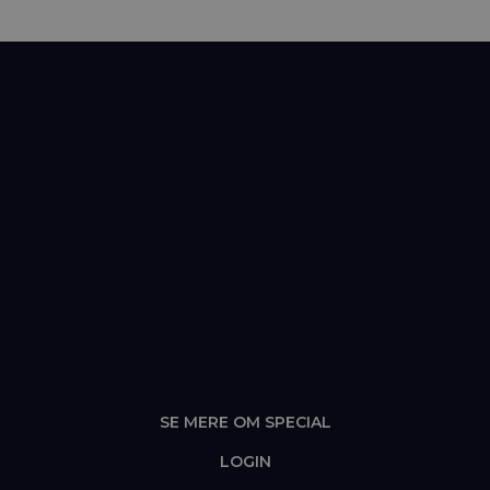
Vind middag for 4 personer, fx på en Michelin
restaurant
(værdi 4.900 kr.)
DELTAG
Få gastro oplevelser i indbakken fra special og Early Bird og
vær med i konkurrencen hver måned. Se de tidligere vindere
her
.
SE MERE OM SPECIAL
LOGIN