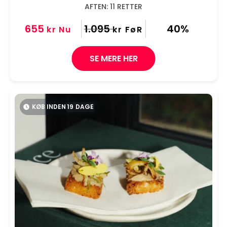
AFTEN: 11 RETTER
655
1.095
40%
kr
Nu
kr
FøR
SE MERE HER
KØB INDEN
19
DAGE