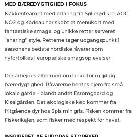
MED BÆREDYGTIGHED I FOKUS
Køkkenteamet med erfaring fra Søllerød kro, AOC,
NO2 og Kadeau har skabt et menukort med
fantastiske smage, og unikke retter serveret
”sharing” style. Retterne tager udgangspunkt i
sæsonens bedste nordiske råvarer som
nyfortolkes i europæiske smagsoplevelser.
Der arbejdes altid med omtanke for miljø og
bæredygtighed. Råvarerne hentes hjem fra små
lokale gårde – blandt andet Esromgaard og
Kiselgården. Det økologiske kød kommer fra
fritgående dyr hos Spis min gris. Fisken kommer fra
Fiskerikajen, som fisker med respekt for havet.
INSPIRERET AF EUROPAS STORBYER