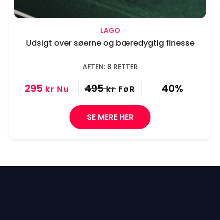
LAGO
Udsigt over søerne og bæredygtig finesse
AFTEN: 8 RETTER
295
495
40%
kr
Nu
kr
FøR
SE MERE HER