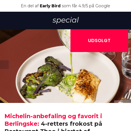
En del af
Early Bird
som får 4.9/5 på Google
UDSOLGT
Michelin-anbefaling og favorit i
Berlingske:
4-retters frokost på