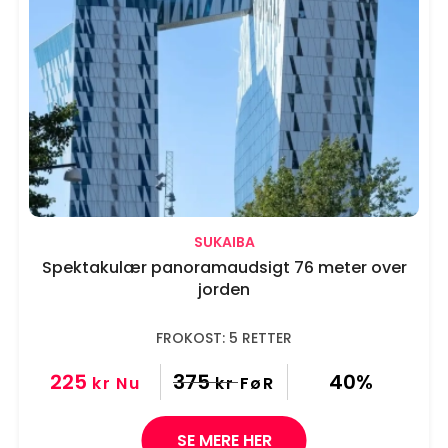
SUKAIBA
Spektakulær panoramaudsigt 76 meter over
jorden
FROKOST: 5 RETTER
225
375
40%
kr
Nu
kr
FøR
SE MERE HER