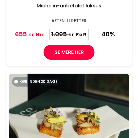
Michelin-anbefalet luksus
AFTEN: 11 RETTER
655
1.095
40%
kr
Nu
kr
FøR
SE MERE HER
KØB INDEN
20
DAGE