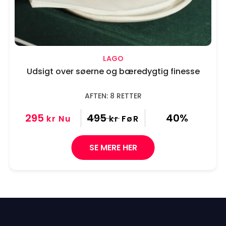
LAGO
Udsigt over søerne og bæredygtig finesse
AFTEN: 8 RETTER
295
495
40%
kr
Nu
kr
FøR
SE MERE HER