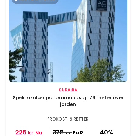
SUKAIBA
Spektakulær panoramaudsigt 76 meter over
jorden
FROKOST: 5 RETTER
225
375
40%
kr
Nu
kr
FøR