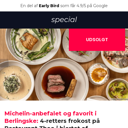
En del af
Early Bird
som får 4.9/5 på Google
UDSOLGT
Michelin-anbefalet og favorit i
Berlingske:
4-retters frokost på