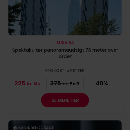
SUKAIBA
Spektakulær panoramaudsigt 76 meter over
jorden
FROKOST: 5 RETTER
225
375
40%
kr
Nu
kr
FøR
SE MERE HER
KØB INDEN
22
DAGE