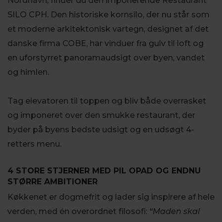
Nordhavn, finder du den imponerende Restaurant
SILO CPH. Den historiske kornsilo, der nu står som
et moderne arkitektonisk vartegn, designet af det
danske firma COBE, har vinduer fra gulv til loft og
en uforstyrret panoramaudsigt over byen, vandet
og himlen.
Tag elevatoren til toppen og bliv både overrasket
og imponeret over den smukke restaurant, der
byder på byens bedste udsigt og en udsøgt 4-
retters menu.
4 STORE STJERNER MED PIL OPAD OG ENDNU
STØRRE AMBITIONER
Køkkenet er dogmefrit og lader sig inspirere af hele
verden, med én overordnet filosofi:
“Maden skal