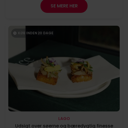
SE MERE HER
KØB INDEN
20
DAGE
LAGO
Udsigt over søerne og bæredygtig finesse