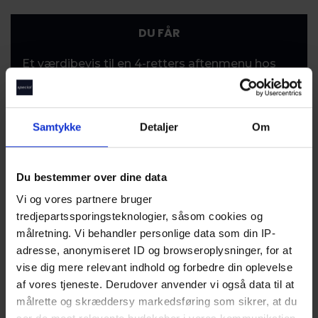
DU FÅR
Et værdibevis til en 4-retters aftenmenu hos
SILO CPH
Samtykke
Detaljer
Om
VÆR OPMÆRKSOM PÅ
Kan bruges fra d.d. til og med 4. april 2026
Du bestemmer over dine data
Kan bruges mandag-lørdag, kl. 17:30-luk
Vi og vores partnere bruger
tredjepartssporingsteknologier, såsom cookies og
Køb dine værdibeviser her, book bord online
målretning. Vi behandler personlige data som din IP-
på
restaurantens hjemmeside
og skriv
adresse, anonymiseret ID og browseroplysninger, for at
‘special aften’ i kommentarfeltet
vise dig mere relevant indhold og forbedre din oplevelse
Du kan være op til 8 personer og indløse
af vores tjeneste. Derudover anvender vi også data til at
målrette og skræddersy markedsføring som sikrer, at du
max 8 værdibeviser ved samme reservation