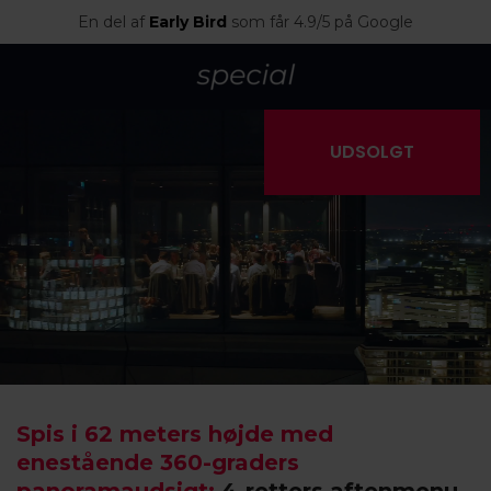
En del af
Early Bird
som får 4.9/5 på Google
UDSOLGT
Spis i 62 meters højde med
enestående 360-graders