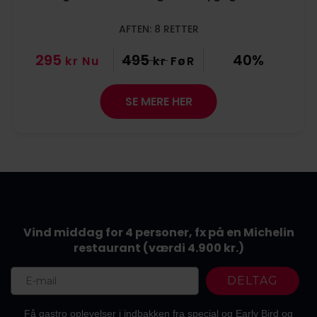
AFTEN: 8 RETTER
295
495
40%
kr
Nu
kr
FøR
SE MERE HER
Vind middag for 4 personer, fx på en Michelin
restaurant
(værdi 4.900 kr.)
DELTAG
Få gastro oplevelser i indbakken fra special og Early Bird og