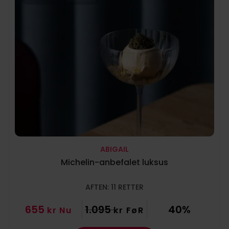
ABIGAIL
Michelin-anbefalet luksus
AFTEN: 11 RETTER
655
1.095
40%
kr
Nu
kr
FøR