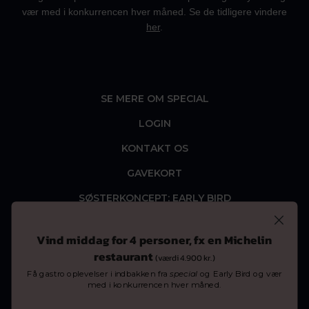
vær med i konkurrencen hver måned. Se de tidligere vindere
her
.
SE MERE OM SPECIAL
LOGIN
KONTAKT OS
GAVEKORT
SØSTERKONCEPT: EARLY BIRD
Vind middag for 4 personer, fx en Michelin
restaurant
(værdi 4.900 kr.)
Få gastro oplevelser i indbakken fra
special
og Early Bird og vær
med i konkurrencen hver måned.