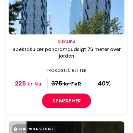
SUKAIBA
Spektakulær panoramaudsigt 76 meter over
jorden
FROKOST: 5 RETTER
225
375
40%
kr
Nu
kr
FøR
SE MERE HER
KØB INDEN
20
DAGE