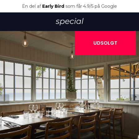
En del af
Early Bird
som får 4.9/5 på Google
UDSOLGT