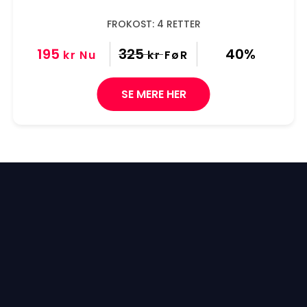
FROKOST: 4 RETTER
195
325
40%
kr
Nu
kr
FøR
SE MERE HER