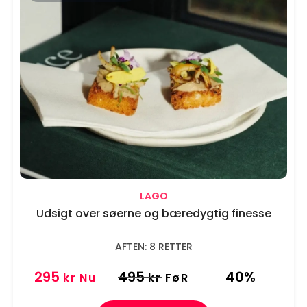
LAGO
Udsigt over søerne og bæredygtig finesse
AFTEN: 8 RETTER
295
495
40%
kr
Nu
kr
FøR