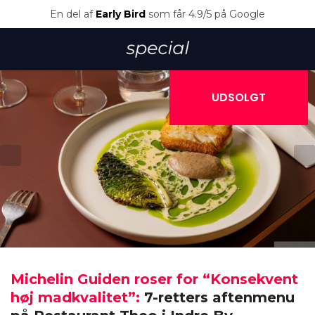
En del af
Early Bird
som får 4.9/5 på Google
UDSOLGT
Michelin Guiden roser for “Konsekvent
høj madkvalitet”:
7-retters aftenmenu