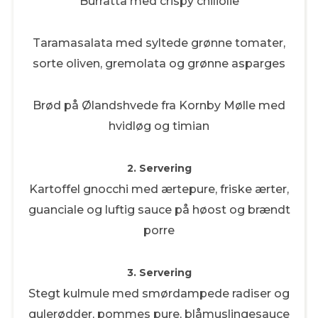
Burratta med crispy chiliolie
Taramasalata med syltede grønne tomater,
sorte oliven, gremolata og grønne asparges
Brød på Ølandshvede fra Kornby Mølle med
hvidløg og timian
2. Servering
Kartoffel gnocchi med ærtepure, friske ærter,
guanciale og luftig sauce på høost og brændt
porre
3. Servering
Stegt kulmule med smørdampede radiser og
gulerødder, pommes pure, blåmuslingesauce