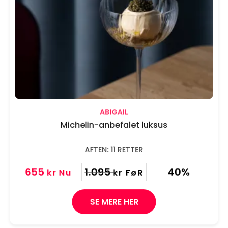
ABIGAIL
Michelin-anbefalet luksus
AFTEN: 11 RETTER
655
1.095
40%
kr
Nu
kr
FøR
SE MERE HER