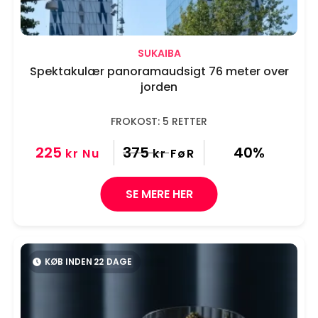
SUKAIBA
Spektakulær panoramaudsigt 76 meter over
jorden
FROKOST: 5 RETTER
225
375
40%
kr
Nu
kr
FøR
SE MERE HER
KØB INDEN
22
DAGE