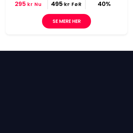
295
495
40%
kr
Nu
kr
FøR
SE MERE HER