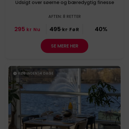
Udsigt over søerne og bæredygtig finesse
AFTEN: 8 RETTER
295
495
40%
kr
Nu
kr
FøR
SE MERE HER
KØB INDEN
14
DAGE