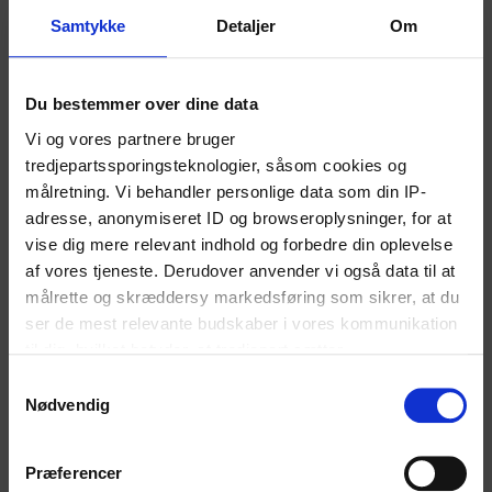
Samtykke
Detaljer
Om
Du bestemmer over dine data
Vi og vores partnere bruger
DU FÅR
tredjepartssporingsteknologier, såsom cookies og
målretning. Vi behandler personlige data som din IP-
Et værdibevis til en 6-retters aftenmenu hos
adresse, anonymiseret ID og browseroplysninger, for at
Theo
vise dig mere relevant indhold og forbedre din oplevelse
af vores tjeneste. Derudover anvender vi også data til at
målrette og skræddersy markedsføring som sikrer, at du
VÆR OPMÆRKSOM PÅ
ser de mest relevante budskaber i vores kommunikation
til dig, hvilket betyder, at tredjepart sætter
Kan bruges fra d.d. til og med 29. januar 2026
markedsføringscookies. Vi beder om din tilladelse til at
S
bruge følgende teknologier, fordi vi værner om dit
Nødvendig
a
Kan bruges mandag-søndag, kl. 17.00-luk
privatliv. Du kan altid ændre eller tilbagetrække dit
m
Menuen skifter med sæsonen
samtykke senere på siden 'Privatlivs- og cookiepolitik'
t
Præferencer
y