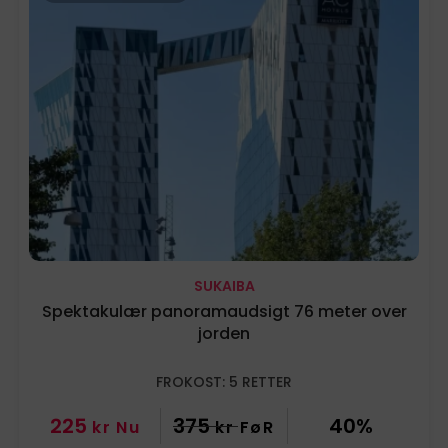
SUKAIBA
Spektakulær panoramaudsigt 76 meter over
jorden
FROKOST: 5 RETTER
225
375
40%
kr
Nu
kr
FøR