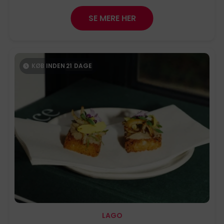
SE MERE HER
KØB INDEN
21
DAGE
LAGO