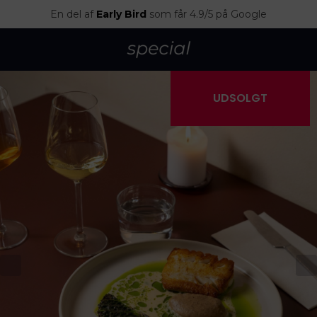
En del af
Early Bird
som får 4.9/5 på Google
UDSOLGT