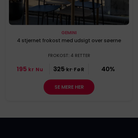
GEMINI
4 stjernet frokost med udsigt over søerne
FROKOST: 4 RETTER
195
325
40%
kr
Nu
kr
FøR
SE MERE HER