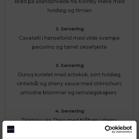
Brød på Ølandshvede fra Kornby Mølle med
hvidløg og timian
2. Servering
Cavatelli i hønsefond med vilde svampe,
pecorino og tørret oksehjerte
3. Servering
Duroq kotelet med artiskok, sort hvidløg,
vinterkål og sherry sauce med chimichurri,
umodne blommer og ramsløgskapers
4. Servering
Tiramisu ala Theo med blåbær i sherry,
kakaonibs og kaffesorbet