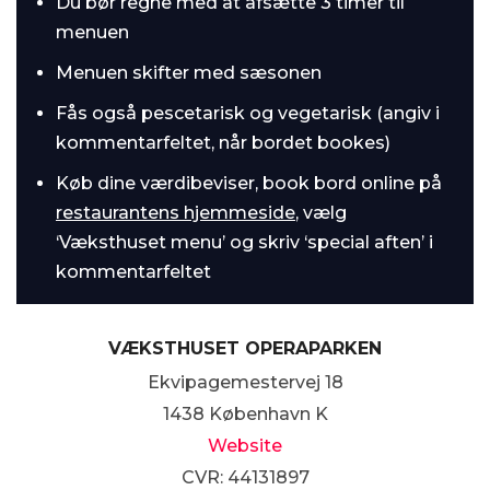
Du
bør regne med at afsætte 3 timer til
menuen
Menuen skifter med sæsonen
Fås også pescetarisk og vegetarisk (angiv i
kommentarfeltet, når bordet bookes)
Køb dine værdibeviser, book bord online på
restaurantens hjemmeside
, vælg
‘Væksthuset menu’ og skriv ‘special aften’ i
kommentarfeltet
VÆKSTHUSET OPERAPARKEN
Ekvipagemestervej 18
1438 København K
Website
CVR: 44131897