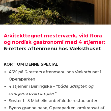
Arkitekttegnet mesterværk, vild flora
og nordisk gastronomi med 4 stjerner:
6-retters aftenmenu hos Væksthuset
KORT OM DENNE SPECIAL
46% på 6-retters aftenmenu hos Væksthuset i
Operaparken
4 stjerner i Berlingske –
“både udsigten og
smagene overrumpler”
Søster til 5 Michelin-anbefalede restauranter
Byens grønne oase, Operaparken, omkranset af