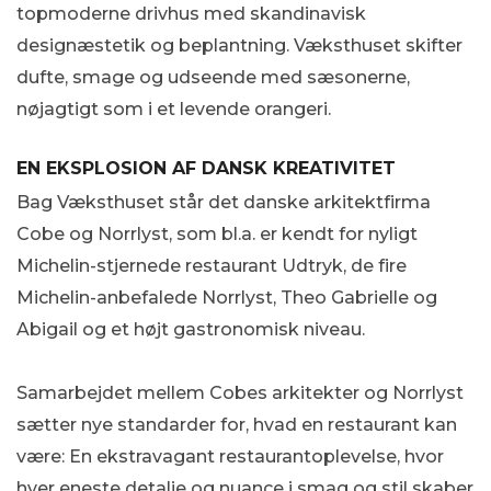
topmoderne drivhus med skandinavisk
designæstetik og beplantning. Væksthuset skifter
dufte, smage og udseende med sæsonerne,
nøjagtigt som i et levende orangeri.
EN EKSPLOSION AF DANSK KREATIVITET
Bag Væksthuset står det danske arkitektfirma
Cobe og Norrlyst, som bl.a. er kendt for nyligt
Michelin-stjernede restaurant Udtryk, de fire
Michelin-anbefalede Norrlyst, Theo Gabrielle og
Abigail og et højt gastronomisk niveau.
Samarbejdet mellem Cobes arkitekter og Norrlyst
sætter nye standarder for, hvad en restaurant kan
være: En ekstravagant restaurantoplevelse, hvor
hver eneste detalje og nuance i smag og stil skaber