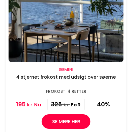
GEMINI
4 stjernet frokost med udsigt over søerne
FROKOST: 4 RETTER
195
325
40%
kr
Nu
kr
FøR
SE MERE HER