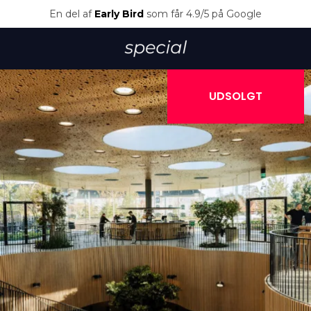
En del af
Early Bird
som får 4.9/5 på Google
UDSOLGT