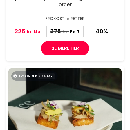
jorden
FROKOST: 5 RETTER
225
375
40%
kr
Nu
kr
FøR
SE MERE HER
KØB INDEN
20
DAGE