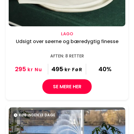
LAGO
Udsigt over søerne og bæredygtig finesse
AFTEN: 8 RETTER
295
495
40%
kr
Nu
kr
FøR
SE MERE HER
KØB INDEN
13
DAGE