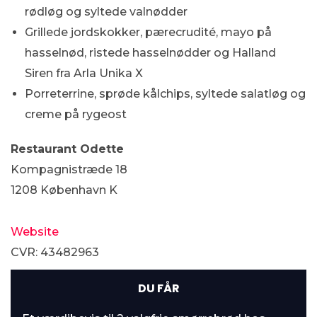
rødløg og syltede valnødder
Grillede jordskokker, pærecrudité, mayo på
hasselnød, ristede hasselnødder og Halland
Siren fra Arla Unika X
Porreterrine, sprøde kålchips, syltede salatløg og
creme på rygeost
Restaurant Odette
Kompagnistræde 18
1208 København K
Website
CVR: 43482963
DU FÅR