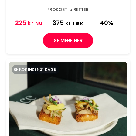
FROKOST: 5 RETTER
225
375
40%
kr
Nu
kr
FøR
SE MERE HER
KØB INDEN
21
DAGE