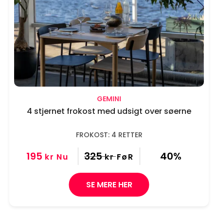
GEMINI
4 stjernet frokost med udsigt over søerne
FROKOST: 4 RETTER
195
325
40%
kr
Nu
kr
FøR
SE MERE HER