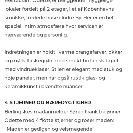
Restaurant Odette, er beliggende i hyggelige
lokaler fordelt på 2 etager, i et af Københavns
smukke, fredede huse i Indre By. Her er en helt
speciel, intim atmosfære hvor servicen er
nærværende og personlig.
Indretningen er holdt i varme orangefarver, okker
og mørk flaskegrøn med smukt botanisk tapet
med vindrueklaser. Stilen er elegant med stuk og
høje paneler, men har også rustik glas- og
keramikkunst i brændte nuancer.
4 STJERNER OG BÆREDYGTIGHED
Berlingskes madanmelder Søren Frank belønner
Odette med 4 flotte stjerner og roser maden:
“Maden er gedigen og velsmagende”.