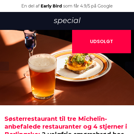
En del af
Early Bird
som får 4.9/5 på Google
UDSOLGT
Søsterrestaurant til tre Michelin-
anbefalede restauranter og 4 stjerner i