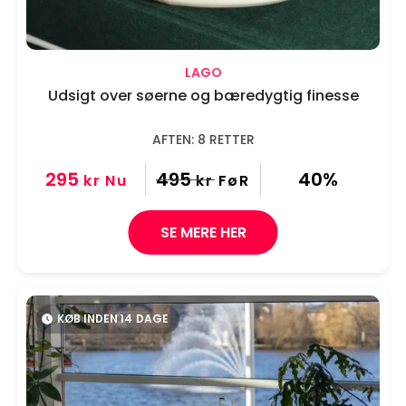
LAGO
Udsigt over søerne og bæredygtig finesse
AFTEN: 8 RETTER
295
495
40%
kr
Nu
kr
FøR
SE MERE HER
KØB INDEN
14
DAGE