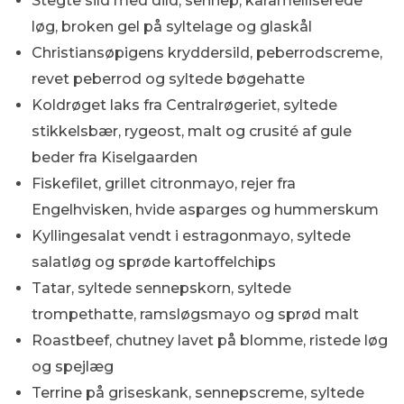
Stegte sild med dild, sennep, karamelliserede
løg, broken gel på syltelage og glaskål
Christiansøpigens kryddersild, peberrodscreme,
revet peberrod og syltede bøgehatte
Koldrøget laks fra Centralrøgeriet, syltede
stikkelsbær, rygeost, malt og crusité af gule
beder fra Kiselgaarden
Fiskefilet, grillet citronmayo, rejer fra
Engelhvisken, hvide asparges og hummerskum
Kyllingesalat vendt i estragonmayo, syltede
salatløg og sprøde kartoffelchips
Tatar, syltede sennepskorn, syltede
trompethatte, ramsløgsmayo og sprød malt
Roastbeef, chutney lavet på blomme, ristede løg
og spejlæg
Terrine på griseskank, sennepscreme, syltede