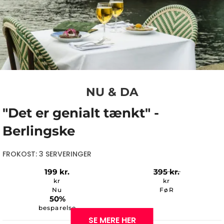
NU & DA
"Det er genialt tænkt" -
Berlingske
FROKOST: 3 SERVERINGER
199
kr.
395
kr.
kr
kr
Nu
FøR
50%
besparelse
SE MERE HER