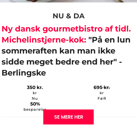
NU & DA
Ny dansk gourmetbistro af tidl.
Michelinstjerne-kok:
"På en lun
sommeraften kan man ikke
sidde meget bedre end her" -
Berlingske
350
kr.
695
kr.
kr
kr
Nu
FøR
50%
besparelse
SE MERE HER