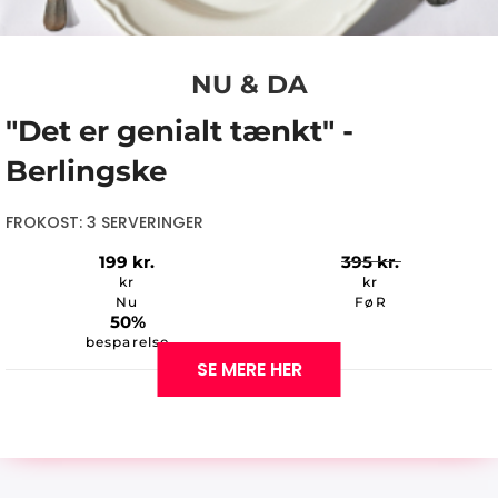
NU & DA
"Det er genialt tænkt" -
Berlingske
FROKOST: 3 SERVERINGER
199
kr.
395
kr.
kr
kr
Nu
FøR
50%
besparelse
SE MERE HER