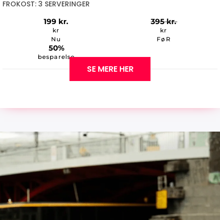
FROKOST: 3 SERVERINGER
199
kr.
395
kr.
kr
kr
Nu
FøR
50%
besparelse
SE MERE HER