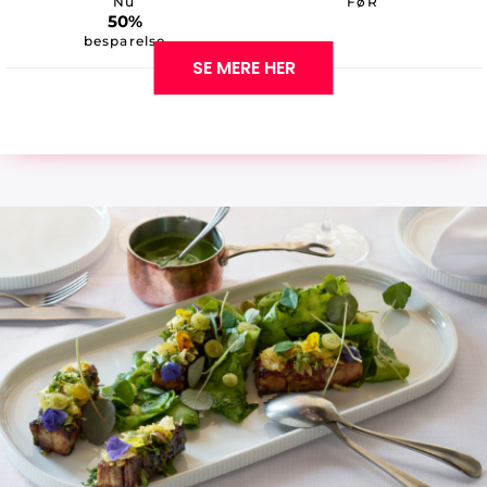
Nu
FøR
50%
besparelse
SE MERE HER