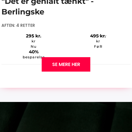
"Det er genialt tænkt" -
Berlingske
AFTEN: 4 RETTER
295
kr.
495
kr.
kr
kr
Nu
FøR
40%
besparelse
SE MERE HER