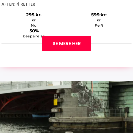
AFTEN: 4 RETTER
295
kr.
595
kr.
kr
kr
Nu
FøR
50%
besparelse
SE MERE HER