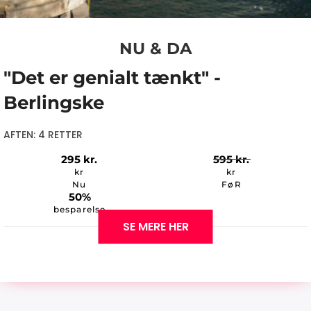
NU & DA
"Det er genialt tænkt" -
Berlingske
AFTEN: 4 RETTER
295
kr.
595
kr.
kr
kr
Nu
FøR
50%
besparelse
SE MERE HER