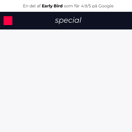
En del af
Early Bird
som får 4.9/5 på Google
Special Offers
Grab Them While They Last
Category
Countries