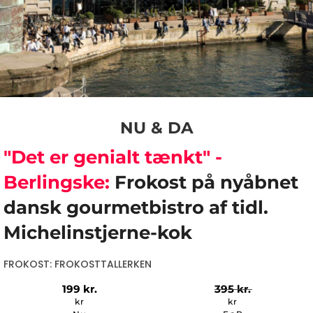
NU & DA
"Det er genialt tænkt" -
Berlingske:
Frokost på nyåbnet
dansk gourmetbistro af tidl.
Michelinstjerne-kok
FROKOST: FROKOSTTALLERKEN
199
kr.
395
kr.
kr
kr