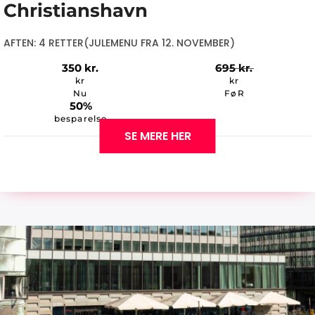
Christianshavn
AFTEN: 4 RETTER(JULEMENU FRA 12. NOVEMBER)
350
kr.
695
kr.
kr
kr
Nu
FøR
50%
besparelse
SE MERE HER