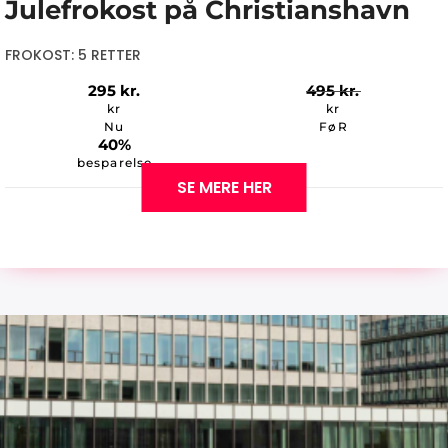
Julefrokost på Christianshavn
FROKOST: 5 RETTER
295
kr.
495
kr.
kr
kr
Nu
FøR
40%
besparelse
SE MERE HER